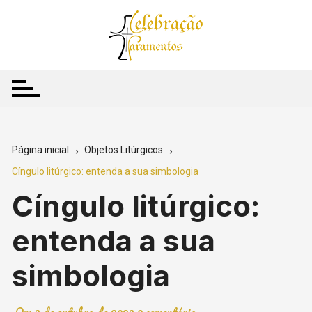
Ir
para
o
conteúdo
Página inicial
Objetos Litúrgicos
Cíngulo litúrgico: entenda a sua simbologia
Cíngulo litúrgico:
entenda a sua
simbologia
On:
3 de outubro de 2023
0 comentário