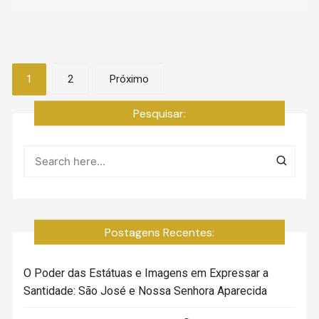
Navegação
1
2
Próximo
por
Pesquisar:
posts
Postagens Recentes:
O Poder das Estátuas e Imagens em Expressar a
Santidade: São José e Nossa Senhora Aparecida