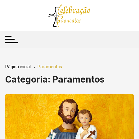
Ir
para
o
conteúdo
Página inicial
Paramentos
Categoria:
Paramentos