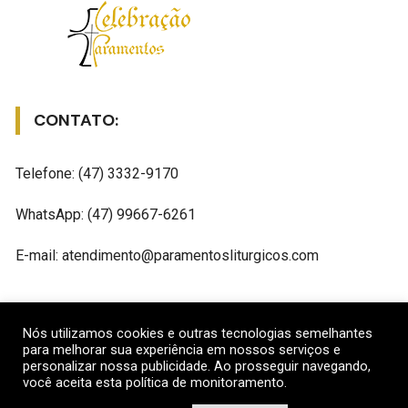
CONTATO:
Telefone: (47) 3332-9170
WhatsApp: (47) 99667-6261
E-mail: atendimento@paramentosliturgicos.com
REDES SOCIAIS
Nós utilizamos cookies e outras tecnologias semelhantes
para melhorar sua experiência em nossos serviços e
personalizar nossa publicidade. Ao prosseguir navegando,
você aceita esta política de monitoramento.
Gostar