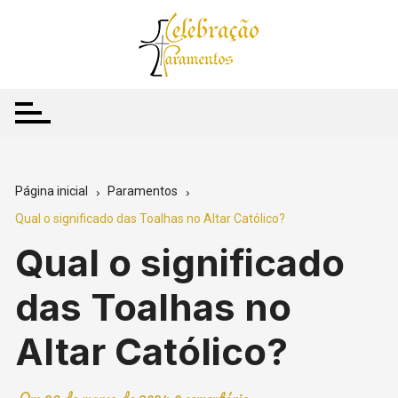
Ir
para
o
conteúdo
Página inicial
Paramentos
Qual o significado das Toalhas no Altar Católico?
Qual o significado
das Toalhas no
Altar Católico?
On:
26 de março de 2024
0 comentário