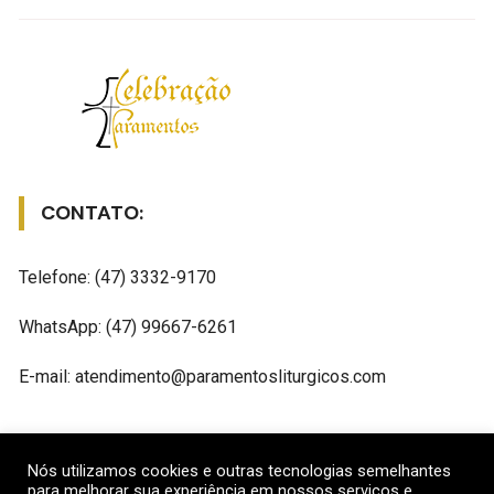
CONTATO:
Telefone: (47) 3332-9170
WhatsApp: (47) 99667-6261
E-mail: atendimento@paramentosliturgicos.com
REDES SOCIAIS
Nós utilizamos cookies e outras tecnologias semelhantes
para melhorar sua experiência em nossos serviços e